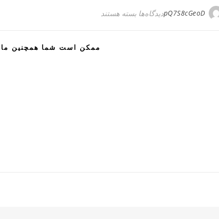
برای ساکس تلگرام چگونه کار می‌کند؟
pQ7S8cGeoD
دیدگاه‌ها
بسته هستند
ممکن است شما همچنین مای