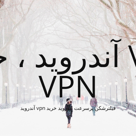
خرید VPN آندروید
VPN
فیلترشکن پرسرعت اندروید خرید vpn آندروید